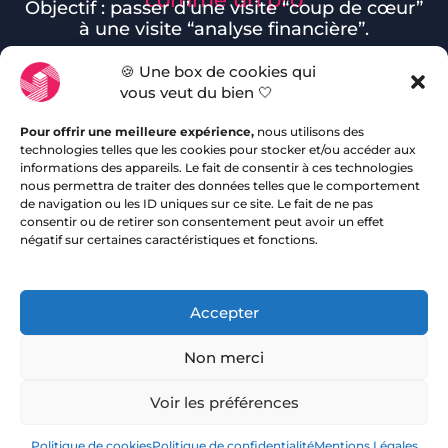
Objectif : passer d’une visite “coup de cœur”
à une visite “analyse financière”.
🍪 Une box de cookies qui
14%
vous veut du bien 🤍
Quels points techniques t’ont semblé les
Pour offrir une meilleure expérience,
nous utilisons des
technologies telles que les cookies pour stocker et/ou accéder aux
informations des appareils. Le fait de consentir à ces technologies
plus préoccupants (humidité, électricité,
nous permettra de traiter des données telles que le comportement
de navigation ou les ID uniques sur ce site. Le fait de ne pas
plomberie, isolation) ?
consentir ou de retirer son consentement peut avoir un effet
négatif sur certaines caractéristiques et fonctions.
Accepter
Non merci
Voir les préférences
Suivant
Politique de cookies
Politique de confidentialité
Mentions Légales