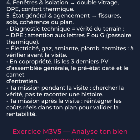
4. Fenêtres & isolation → double vitrage,
DPE, confort thermique.
5. État général & agencement → fissures,
sols, cohérence du plan.
• Diagnostic technique = vérité du terrain :
– DPE : attention aux lettres F ou G (passoire
thermique).
– Électricité, gaz, amiante, plomb, termites : à
vérifier avant la visite.
• En copropriété, lis les 3 derniers PV
d’assemblée générale, le pré-état daté et le
carnet
d’entretien.
• Ta mission pendant la visite : chercher la
vérité, pas te raconter une histoire.
• Ta mission après la visite : réintégrer les
coûts réels dans ton plan pour valider la
rentabilité.
Exercice M3V5 — Analyse ton bien
comme un pro