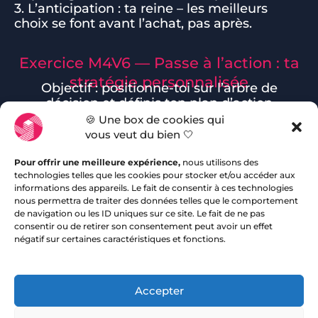
3. L’anticipation : ta reine – les meilleurs
choix se font avant l’achat, pas après.
Exercice M4V6 — Passe à l’action : ta
stratégie personnalisée
Objectif : positionne-toi sur l’arbre de
décision et définis ton plan d’action
patrimonial.
🍪 Une box de cookies qui
vous veut du bien 🤍
16%
Pour offrir une meilleure expérience,
nous utilisons des
technologies telles que les cookies pour stocker et/ou accéder aux
informations des appareils. Le fait de consentir à ces technologies
Où te situes-tu aujourd’hui (Léa, Marc &
nous permettra de traiter des données telles que le comportement
de navigation ou les ID uniques sur ce site. Le fait de ne pas
Sophie, Julien… ou ton propre profil) ?
consentir ou de retirer son consentement peut avoir un effet
négatif sur certaines caractéristiques et fonctions.
Accepter